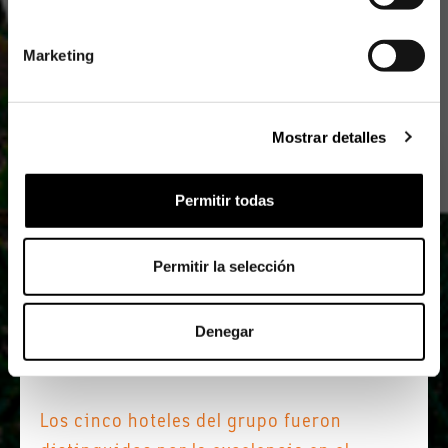
Marketing
Mostrar detalles
Compartir
Permitir todas
Permitir la selección
12 febrero, 2026
Los Portales Hoteles es reconocido
Denegar
en los Traveler Review Awards 2026
Los cinco hoteles del grupo fueron